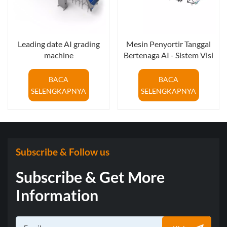
Leading date AI grading
Mesin Penyortir Tanggal
machine
Bertenaga AI - Sistem Visi
Canggih untuk
Penyortiran Ukuran,
BACA
BACA
Warna, & Cacat
SELENGKAPNYA
SELENGKAPNYA
Subscribe & Follow us
Subscribe & Get More
Information