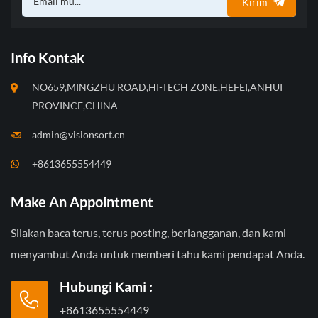
Kirim
Info Kontak
NO659,MINGZHU ROAD,HI-TECH ZONE,HEFEI,ANHUI
PROVINCE,CHINA
admin@visionsort.cn
+8613655554449
Make An Appointment
Silakan baca terus, terus posting, berlangganan, dan kami
menyambut Anda untuk memberi tahu kami pendapat Anda.
Hubungi Kami :
+8613655554449