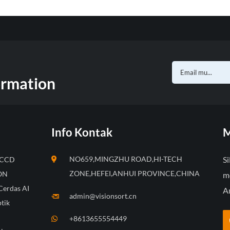
ormation
Info Kontak
M
NO659,MINGZHU ROAD,HI-TECH
Si
k CCD
ZONE,HEFEI,ANHUI PROVINCE,CHINA
ION
m
Cerdas AI
A
admin@visionsort.cn
tik
+8613655554449