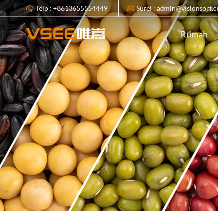
Telp : +8613655554449
Surel : admin@visionsort.c
Rumah