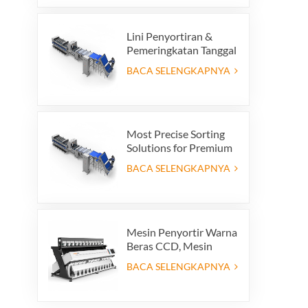
Lini Penyortiran &
Pemeringkatan Tanggal
Premium - Tingkatkan
BACA SELENGKAPNYA
Nilai Produk dan
Keuntungan Ekspor
Anda
Most Precise Sorting
Solutions for Premium
Quality Dates, Date
BACA SELENGKAPNYA
Grader powered by
VSEE AI technology
Mesin Penyortir Warna
Beras CCD, Mesin
Penyortir Bentuk Beras
BACA SELENGKAPNYA
Otomatis, Mesin
Penyortir Warna Beras
12 saluran