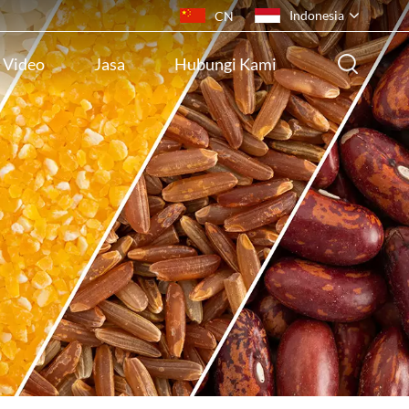
Indonesia
CN
Video
Jasa
Hubungi Kami
English
français
русский
español
português
ไทย
Indonesia
Tiếng việt