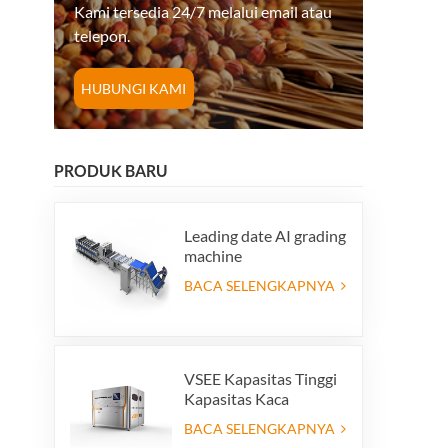
Kami tersedia 24/7 melalui email atau
telepon.
HUBUNGI KAMI
PRODUK BARU
Leading date AI grading
machine
BACA SELENGKAPNYA
VSEE Kapasitas Tinggi
Kapasitas Kaca
Penyortir Warna
BACA SELENGKAPNYA
Warna Kaca Warna