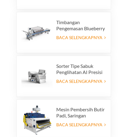
Mesin Penyortiran
untuk Produksi Daur
Ulang Kaca
Timbangan
Pengemasan Blueberry
Otomatis Hemat
BACA SELENGKAPNYA
Tenaga Kerja dengan
Sistem Penolakan
Terintegrasi
Sorter Tipe Sabuk
Penglihatan AI Presisi
Tinggi
BACA SELENGKAPNYA
Mesin Pembersih Butir
Padi, Saringan
Pembersih Padi Getar,
BACA SELENGKAPNYA
Ayakan Getar,
Pembersih Getar