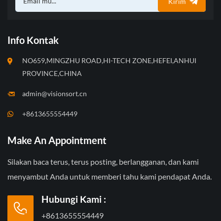
Kirim
Info Kontak
NO659,MINGZHU ROAD,HI-TECH ZONE,HEFEI,ANHUI
PROVINCE,CHINA
admin@visionsort.cn
+8613655554449
Make An Appointment
Silakan baca terus, terus posting, berlangganan, dan kami
menyambut Anda untuk memberi tahu kami pendapat Anda.
Hubungi Kami :
+8613655554449