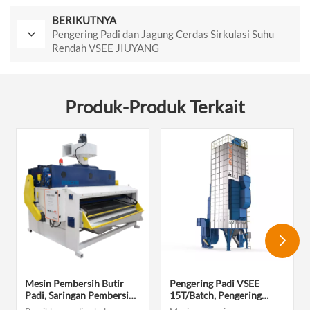
BERIKUTNYA
Pengering Padi dan Jagung Cerdas Sirkulasi Suhu
Rendah VSEE JIUYANG
Produk-Produk Terkait
Mesin Pembersih Butir
Pengering Padi VSEE
Padi, Saringan Pembersih
15T/Batch, Pengering
Padi Getar, Ayakan Getar,
Benih Padi Untuk Mesin