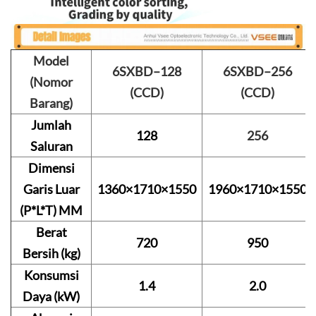
Model
6SXBD–128
6SXBD–256
(Nomor
(CCD)
(CCD)
Barang)
Jumlah
128
256
Saluran
Dimensi
Garis Luar
1360×1710×1550
1960×1710×1550
(P*L*T) MM
Berat
720
950
Bersih (kg)
Konsumsi
1.4
2.0
Daya (kW)