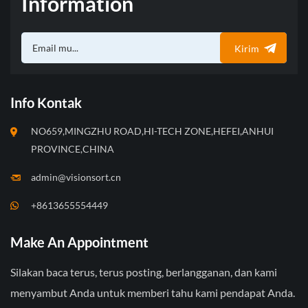
Information
MENGKLASIFIKASIKAN
SAMA, IA DAPAT
WARNA.BENTUK, UKURAN,
MENGKLASIFIKASIKAN
DLL. SESUAI DENGAN
WARNA.BENTUK, UKURAN,
Kirim
BAHAN BAKU YANG
DLL. SESUAI DENGAN
BERBEDASYARAT DAN
BERBAGAI BAHAN
KETENTUAN
MENTAHPERSYARATAN
PENYORTIRAN.
DAN SORTIRAN.
Info Kontak
MENYEDIAKAN KUALITAS
SEDIAKAN KUALITAS
TINGGISOLUSI PEMILIHAN
TINGGISOLUSI
NO659,MINGZHU ROAD,HI-TECH ZONE,HEFEI,ANHUI
UNTUK PENGGUNAAN
PEMORTIRAN UNTUK
KEMBALI KACA.
PENGGUNAAN KEMBALI
PROVINCE,CHINA
KACA.
admin@visionsort.cn
+8613655554449
Make An Appointment
Silakan baca terus, terus posting, berlangganan, dan kami
menyambut Anda untuk memberi tahu kami pendapat Anda.