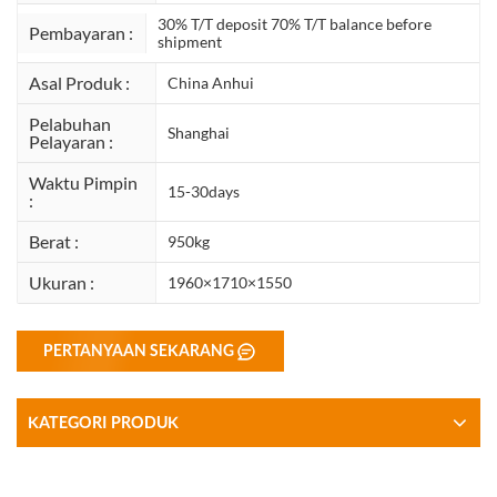
30% T/T deposit 70% T/T balance before
Pembayaran :
shipment
Asal Produk :
China Anhui
Pelabuhan
Shanghai
Pelayaran :
Waktu Pimpin
15-30days
:
Berat :
950kg
Ukuran :
1960×1710×1550
PERTANYAAN SEKARANG
KATEGORI PRODUK