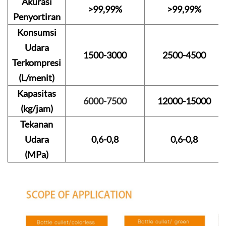
Akurasi
>99,99%
>99,99%
Penyortiran
Konsumsi
Udara
1500-3000
2500-4500
Terkompresi
(L/menit)
Kapasitas
6000-7500
12000-15000
(kg/jam)
Tekanan
Udara
0,6-0,8
0,6-0,8
(MPa)