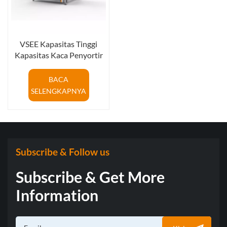
VSEE Kapasitas Tinggi
Kapasitas Kaca Penyortir
Warna Warna Kaca Warna
Mesin Penyortiran untuk
BACA
Produksi Daur Ulang Kaca
SELENGKAPNYA
Subscribe & Follow us
Subscribe & Get More
Information