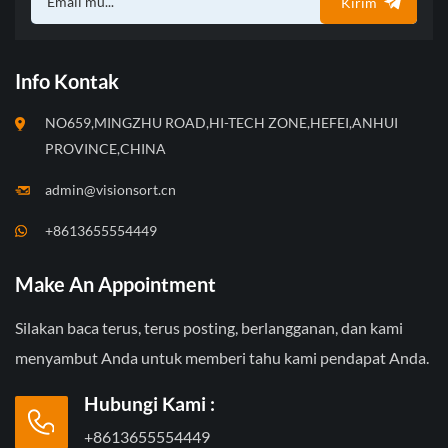
Kirim
Info Kontak
NO659,MINGZHU ROAD,HI-TECH ZONE,HEFEI,ANHUI
PROVINCE,CHINA
admin@visionsort.cn
+8613655554449
Make An Appointment
Silakan baca terus, terus posting, berlangganan, dan kami
menyambut Anda untuk memberi tahu kami pendapat Anda.
Hubungi Kami :
+8613655554449