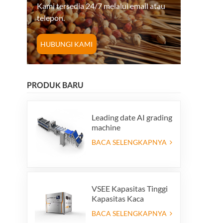
Kami tersedia 24/7 melalui email atau
telepon.
HUBUNGI KAMI
PRODUK BARU
Leading date AI grading
machine
BACA SELENGKAPNYA
VSEE Kapasitas Tinggi
Kapasitas Kaca
Penyortir Warna
BACA SELENGKAPNYA
Warna Kaca Warna