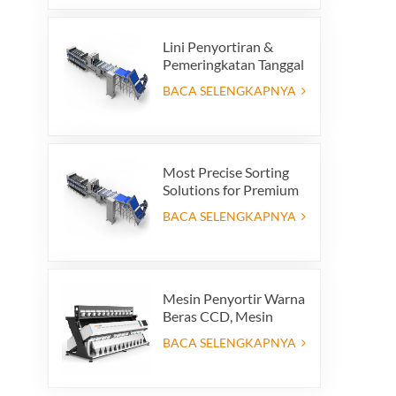
Lini Penyortiran &
Pemeringkatan Tanggal
Premium - Tingkatkan
BACA SELENGKAPNYA
Nilai Produk dan
Keuntungan Ekspor
Anda
Most Precise Sorting
Solutions for Premium
Quality Dates, Date
BACA SELENGKAPNYA
Grader powered by
VSEE AI technology
Mesin Penyortir Warna
Beras CCD, Mesin
Penyortir Bentuk Beras
BACA SELENGKAPNYA
Otomatis, Mesin
Penyortir Warna Beras
12 saluran