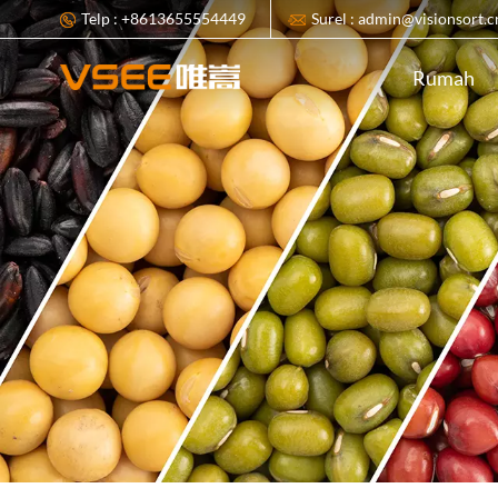
Telp : +8613655554449
Surel : admin@visionsort.c
Rumah