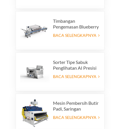
Mesin Penyortiran
untuk Produksi Daur
Ulang Kaca
Timbangan
Pengemasan Blueberry
Otomatis Hemat
BACA SELENGKAPNYA
Tenaga Kerja dengan
Sistem Penolakan
Terintegrasi
Sorter Tipe Sabuk
Penglihatan AI Presisi
Tinggi
BACA SELENGKAPNYA
Mesin Pembersih Butir
Padi, Saringan
Pembersih Padi Getar,
BACA SELENGKAPNYA
Ayakan Getar,
Pembersih Getar