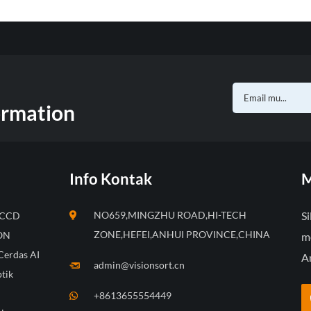
ormation
Info Kontak
M
NO659,MINGZHU ROAD,HI-TECH
Si
k CCD
ZONE,HEFEI,ANHUI PROVINCE,CHINA
ION
m
Cerdas AI
A
admin@visionsort.cn
tik
+8613655554449