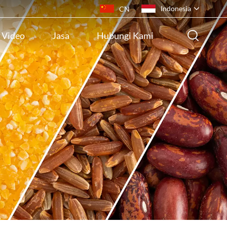
Indonesia
CN
Video
Jasa
Hubungi Kami
English
français
русский
español
português
ไทย
Indonesia
Tiếng việt