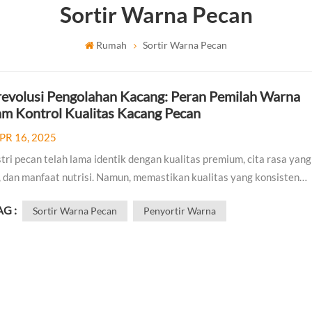
Sortir Warna Pecan
Rumah
Sortir Warna Pecan
evolusi Pengolahan Kacang: Peran Pemilah Warna
am Kontrol Kualitas Kacang Pecan
PR 16, 2025
tri pecan telah lama identik dengan kualitas premium, cita rasa yang
, dan manfaat nutrisi. Namun, memastikan kualitas yang konsisten
m pengolahan pecan—terutama saat menangani volume besar—
AG :
Sortir Warna Pecan
Penyortir Warna
rlukan teknologi canggih. Penyortir Warna Kacang Pecan, sebuah
si yang mengu...