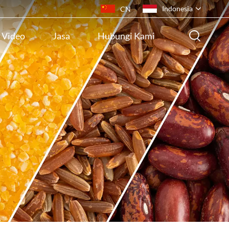
Indonesia
CN
Video
Jasa
Hubungi Kami
English
français
русский
español
português
ไทย
Indonesia
Tiếng việt