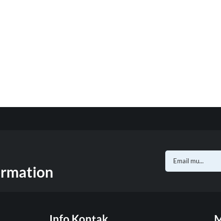
ormation
Info Kontak
M