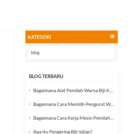
العربية
فارسی
KATEGORI
blog
BLOG TERBARU
Bagaimana Alat Pemilah Warna Biji Kopi Meningkatkan Kualitas Kopi Spesial
Bagaimana Cara Memilih Pengurut Warna?
Bagaimana Cara Kerja Mesin Pemilah Warna?
Apa itu Pengering Biji-bijian?