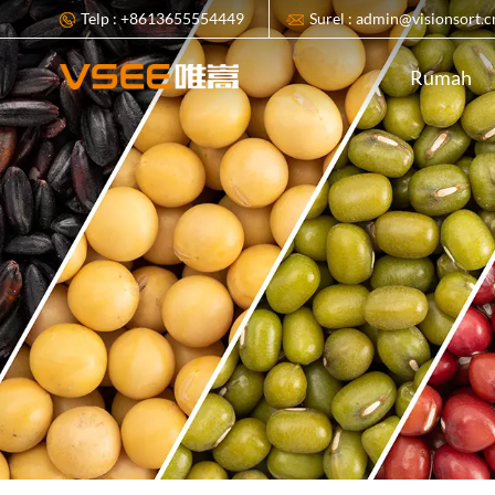
Telp : +8613655554449
Surel : admin@visionsort.c
Rumah