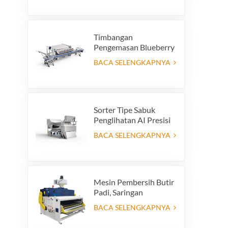
Mesin Penyortiran
untuk Produksi Daur
Ulang Kaca
Timbangan
Pengemasan Blueberry
Otomatis Hemat
BACA SELENGKAPNYA
Tenaga Kerja dengan
Sistem Penolakan
Terintegrasi
Sorter Tipe Sabuk
Penglihatan AI Presisi
Tinggi
BACA SELENGKAPNYA
Mesin Pembersih Butir
Padi, Saringan
Pembersih Padi Getar,
BACA SELENGKAPNYA
Ayakan Getar,
Pembersih Getar