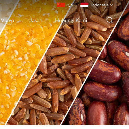
Indonesia
CN
Video
Jasa
Hubungi Kami
English
français
русский
español
português
ไทย
Indonesia
Tiếng việt