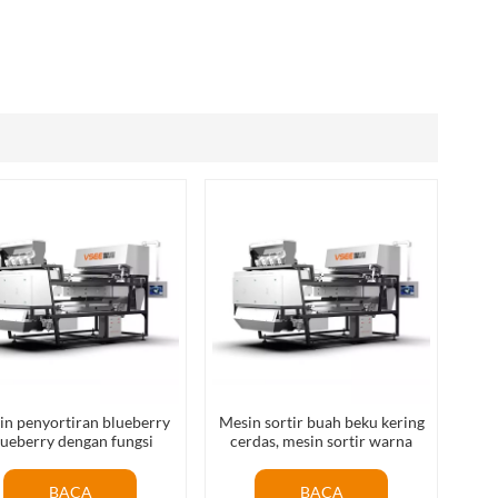
العربية
فارسی
in penyortiran blueberry
Mesin sortir buah beku kering
lueberry dengan fungsi
cerdas, mesin sortir warna
elajar yang mendalam
stroberi beku kering, mesin
sortir blueberry beku kering
BACA
BACA