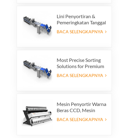
Lini Penyortiran &
Pemeringkatan Tanggal
Premium - Tingkatkan
BACA SELENGKAPNYA
Nilai Produk dan
Keuntungan Ekspor
Anda
Most Precise Sorting
Solutions for Premium
Quality Dates, Date
BACA SELENGKAPNYA
Grader powered by
VSEE AI technology
Mesin Penyortir Warna
Beras CCD, Mesin
Penyortir Bentuk Beras
BACA SELENGKAPNYA
Otomatis, Mesin
Penyortir Warna Beras
12 saluran