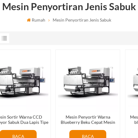
Mesin Penyortiran Jenis Sabuk
Rumah
Mesin Penyortiran Jenis Sabuk
sin Sortir Warna CCD
Mesin Penyortir Warna
Mes
yor Sabuk Dua Lapis Tipe
Blueberry Beku Cepat Mesin
b
buk dengan Fungsi AI
penyortiran blueberry beku
b
cerdas setelah terowongan IQF
BACA
BACA