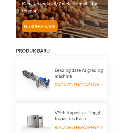
Kami tersedia 24/7 melalui email atau
telepon.
HUBUNGI KAMI
PRODUK BARU
Leading date AI grading
machine
BACA SELENGKAPNYA
VSEE Kapasitas Tinggi
Kapasitas Kaca
Penyortir Warna
BACA SELENGKAPNYA
Warna Kaca Warna