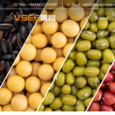
Telp : +8613655554449
Surel : admin@visionsort.c
Rumah