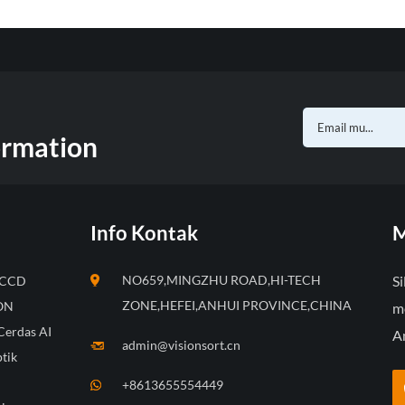
ormation
Info Kontak
M
NO659,MINGZHU ROAD,HI-TECH
Si
k CCD
ZONE,HEFEI,ANHUI PROVINCE,CHINA
ION
m
Cerdas AI
A
admin@visionsort.cn
tik
+8613655554449