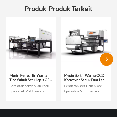
Produk-Produk Terkait
Mesin Penyortir Warna
Mesin Sortir Warna CCD
Tipe Sabuk Satu Lapis CE
Konveyor Sabuk Dua Lapis
Untuk Bawang Putih
Tipe Sabuk Dengan Fungsi
Peralatan sortir buah kecil
Peralatan sortir buah kecil
Kupas Segar, Pemisah
AI
tipe sabuk VSEE secara
tipe sabuk VSEE secara
Warna Kacang Kenari Dan
inovatif menerapkan
inovatif menerapkan
Almond
teknologi pembelajaran
teknologi pembelajaran
mendalam untuk menangani
mendalam untuk menangani
tugas-tugas kompleks
tugas-tugas kompleks