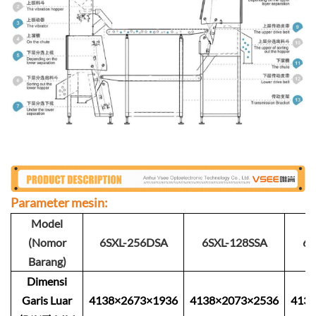
Parameter mesin:
Model
(Nomor
6SXL-256DSA
6SXL-128SSA
6S
Barang)
Dimensi
Garis Luar
4138×2673×1936
4138×2073×2536
4138