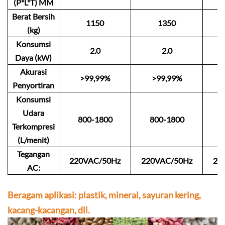
(P*L*T) MM
Berat Bersih
1150
1350
T
(kg)
Konsumsi
2.0
2.0
Daya (kW)
Akurasi
>99,99%
>99,99%
Penyortiran
Konsumsi
Udara
800-1800
800-1800
1
Terkompresi
(L/menit)
Tegangan
220VAC/50Hz
220VAC/50Hz
22
AC:
Beragam aplikasi: plastik, mineral, sayuran kering,
kacang-kacangan, dll.