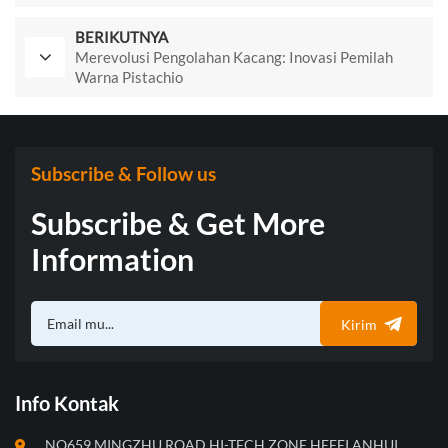
BERIKUTNYA
Merevolusi Pengolahan Kacang: Inovasi Pemilah
Warna Pistachio
Subscribe & Follow us
Subscribe & Get More
Information
Kirim
Info Kontak
NO659,MINGZHU ROAD,HI-TECH ZONE,HEFEI,ANHUI